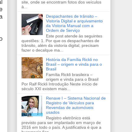
l
site, onde se encontram fotos dos veículos
à...
e
a
Despachantes de trânsito –
Vistoria Digital e arquivamento
da Vistoria Manual com a
Ordem de Serviço
Este post atende às seguintes
o
questões: 1. Por que os despachantes de
trânsito, além da vistoria digital, precisam
fazer o decalque ma...
História da Família Rickli no
Brasil – origem e vinda para o
Brasil
Família Rickli brasileira –
origem e vinda para o Brasil
Por Ralf Rickli Introdução Neste início de
século XXI existem mais...
Renave I – Sistema Nacional de
Registro de Veículos para
Revendas de automóveis
usados
Registro eletrônico está
previsto para ser implantado em março de
2016 em todo o país. A justificativa é que a
burocracia fica...