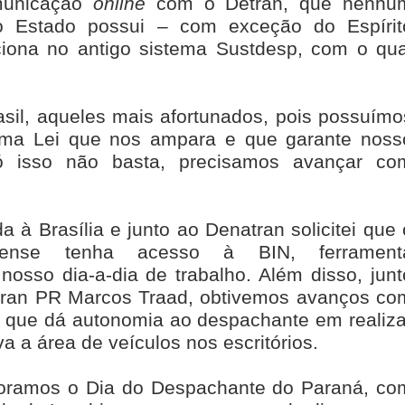
unicação
online
com o Detran, que nenhu
o Estado possui – com exceção do Espírit
iona no antigo sistema
Sustdesp, com o qua
sil, aqueles mais afortunados, pois possuímo
uma Lei que nos ampara e que garante noss
ó isso não basta, precisamos avançar co
à Brasília e junto ao Denatran solicitei que 
aense tenha acesso à BIN, ferrament
nosso dia-a-dia de trabalho. Além disso, junt
etran PR Marcos Traad, obtivemos avanços co
7, que dá autonomia ao despachante em realiza
a a área de veículos nos escritórios.
oramos o Dia do Despachante do Paraná, co