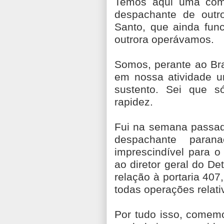
Temos aqui uma com
despachante de outr
Santo, que ainda func
outrora operávamos.
Somos, perante ao Bra
em nossa atividade 
sustento. Sei que s
rapidez.
Fui na semana passada 
despachante paran
imprescindível para o 
ao diretor geral do D
relação à portaria 40
todas operações relativ
Por tudo isso, comem