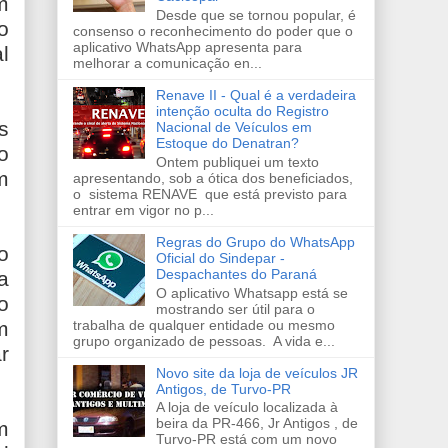
m
Desde que se tornou popular, é
o
consenso o reconhecimento do poder que o
aplicativo WhatsApp apresenta para
l
melhorar a comunicação en...
Renave II - Qual é a verdadeira
intenção oculta do Registro
s
Nacional de Veículos em
Estoque do Denatran?
o
Ontem publiquei um texto
m
apresentando, sob a ótica dos beneficiados,
o sistema RENAVE que está previsto para
entrar em vigor no p...
Regras do Grupo do WhatsApp
o
Oficial do Sindepar -
Despachantes do Paraná
a
O aplicativo Whatsapp está se
o
mostrando ser útil para o
trabalha de qualquer entidade ou mesmo
m
grupo organizado de pessoas. A vida e...
r
Novo site da loja de veículos JR
Antigos, de Turvo-PR
A loja de veículo localizada à
beira da PR-466, Jr Antigos , de
m
Turvo-PR está com um novo