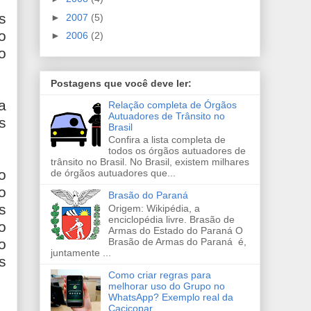
s
►
2007
(5)
o
►
2006
(2)
o
Postagens que você deve ler:
a
Relação completa de Órgãos
Autuadores de Trânsito no
s
Brasil
Confira a lista completa de
todos os órgãos autuadores de
trânsito no Brasil. No Brasil, existem milhares
o
de órgãos autuadores que...
o
Brasão do Paraná
s
Origem: Wikipédia, a
enciclopédia livre. Brasão de
o
Armas do Estado do Paraná O
o
Brasão de Armas do Paraná é,
juntamente ...
s
Como criar regras para
melhorar uso do Grupo no
WhatsApp? Exemplo real da
Cacicopar