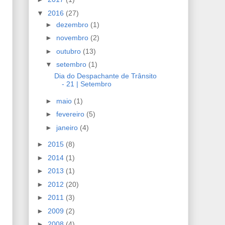
▼
2016
(27)
►
dezembro
(1)
►
novembro
(2)
►
outubro
(13)
▼
setembro
(1)
Dia do Despachante de Trânsito
- 21 | Setembro
►
maio
(1)
►
fevereiro
(5)
►
janeiro
(4)
►
2015
(8)
►
2014
(1)
►
2013
(1)
►
2012
(20)
►
2011
(3)
►
2009
(2)
►
2008
(4)